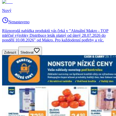
Nový
Nenastaveno
Různorodá nabídka produktů vás čeká v "Aktuální Makro - TOP
mléčné výrobky Distribuce leták platný od úterý 28.07.2026 do
pondělí 10.08.2026" od Makro. Pro každodenní potřeby a víc.
Zobrazit
Sledovat