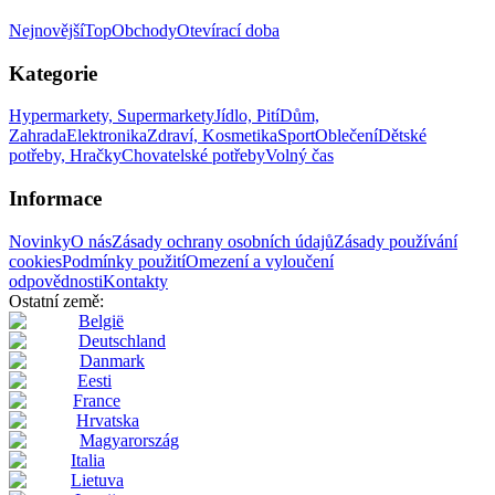
Nejnovější
Top
Obchody
Otevírací doba
Kategorie
Hypermarkety, Supermarkety
Jídlo, Pití
Dům,
Zahrada
Elektronika
Zdraví, Kosmetika
Sport
Oblečení
Dětské
potřeby, Hračky
Chovatelské potřeby
Volný čas
Informace
Novinky
O nás
Zásady ochrany osobních údajů
Zásady používání
cookies
Podmínky použití
Omezení a vyloučení
odpovědnosti
Kontakty
Ostatní země:
België
Deutschland
Danmark
Eesti
France
Hrvatska
Magyarország
Italia
Lietuva