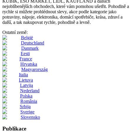
KUBIK, ESO MARKET, LIDL, KAUFLAND a dalších
nejoblíbenějších obchodech, které vám pomohou ušetřit. Pohodlně a
rychle si můžete prohlédnout slevy, akce podle kategorie jako
potraviny, nápoje, elektronika, domácí spotřebiče, krása, zdraví a
další, a tak nakupovat rychle, pohodlně a levně.
Ostatní země:
België
Deutschland
Danmark
Eesti
France
Hrvatska
Magyarország
Italia
Lietuva
Latvija
Nederland
Polska
România
Srbija
Sverige
Slovensko
Publikace