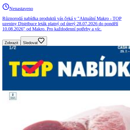
Nenastaveno
Různorodá nabídka produktů vás čeká v "Aktuální Makro - TOP
uzeniny Distribuce leták platný od úterý 28.07.2026 do pondělí
10.08.2026" od Makro. Pro každodenní potřeby a víc.
Zobrazit
Sledovat