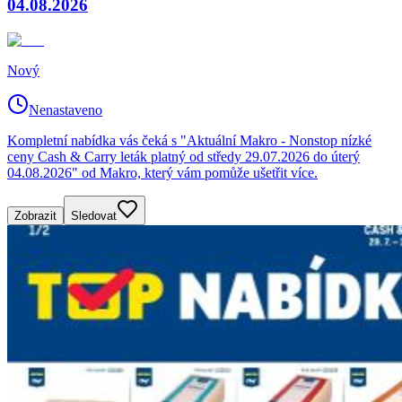
04.08.2026
Nový
Nenastaveno
Kompletní nabídka vás čeká s "Aktuální Makro - Nonstop nízké
ceny Cash & Carry leták platný od středy 29.07.2026 do úterý
04.08.2026" od Makro, který vám pomůže ušetřit více.
Zobrazit
Sledovat