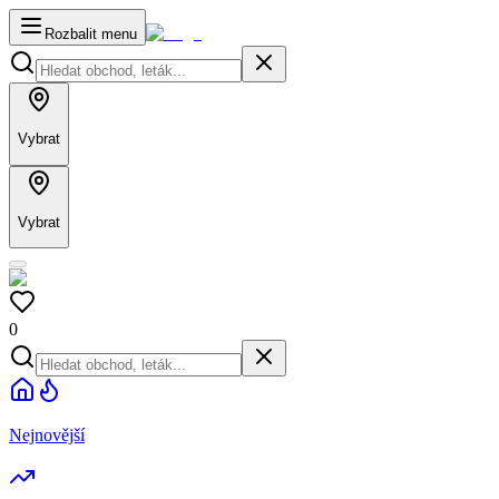
Rozbalit menu
Vybrat
Vybrat
0
Nejnovější