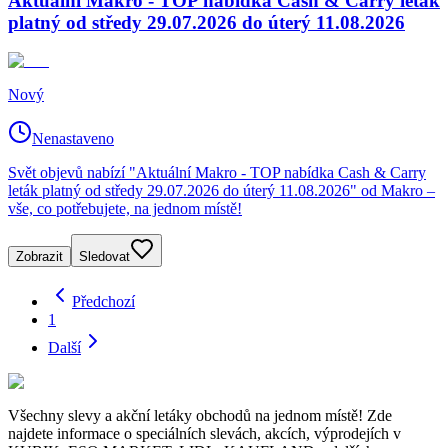
Aktuální Makro - TOP nabídka Cash & Carry leták
platný od středy 29.07.2026 do úterý 11.08.2026
Nový
Nenastaveno
Svět objevů nabízí "Aktuální Makro - TOP nabídka Cash & Carry
leták platný od středy 29.07.2026 do úterý 11.08.2026" od Makro –
vše, co potřebujete, na jednom místě!
Zobrazit
Sledovat
Předchozí
1
Další
Všechny slevy a akční letáky obchodů na jednom místě! Zde
najdete informace o speciálních slevách, akcích, výprodejích v