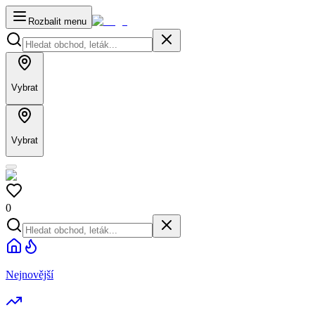
Rozbalit menu
Vybrat
Vybrat
0
Nejnovější