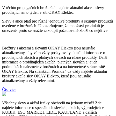
V těchto propagačních brožurách najdete aktuální akce a slevy
probíhající tento týden v síti OKAY Elektro.
Slevy a akce platí pro různé jednotlivé produkty a skupiny produktů
uvedené v brožurách. Upozorňujeme, že množství produktů je
omezené, proto se snažte zakoupit požadované zboží co nejdříve.
Brožury s akcemi a slevami OKAY Elektro jsou neustále
aktualizovány, aby vám vždy poskytovaly aktuální informace o
probíhajících akcích a platných slevách na různé produkty. Další
informace o probíhajících akcích, platných slevách a jejich
podmínkách naleznete v brožurách a na internetové stránce sítě
OKAY Elektro. Na stránkách Promo24.cz vždy najdete aktuální
brožury akcí a slev OKAY Elektro, které jsou neustále
aktualizovány a vždy relevantní.
Číst více
Všechny slevy a akční letáky obchodů na jednom místě! Zde
najdete informace o speciálních slevách, akcích, výprodejích v
KUBIK, ESO MARKET, LIDL, KAUFLAND a dalších