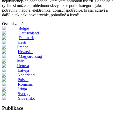
nejoblíbenějších obchodech, které vám pomohou ušetřit. Pohodlně a
rychle si můžete prohlédnout slevy, akce podle kategorie jako
potraviny, nápoje, elektronika, domácí spotřebiče, krása, zdraví a
další, a tak nakupovat rychle, pohodlně a levně.
Ostatní země:
België
Deutschland
Danmark
Eesti
France
Hrvatska
Magyarország
Italia
Lietuva
Latvija
Nederland
Polska
România
Srbija
Sverige
Slovensko
Publikace