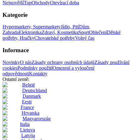
Nejnovější
Top
Obchody
Otevírací doba
Kategorie
Hypermarkety, Supermarkety
Jídlo, Pití
Dům,
Zahrada
Elektronika
Zdraví, Kosmetika
Sport
Oblečení
Dětské
potřeby, Hračky
Chovatelské potřeby
Volný čas
Informace
Novinky
O nás
Zásady ochrany osobních údajů
Zásady používání
cookies
Podmínky použití
Omezení a vyloučení
odpovědnosti
Kontakty
Ostatní země:
België
Deutschland
Danmark
Eesti
France
Hrvatska
Magyarország
Italia
Lietuva
Latvija