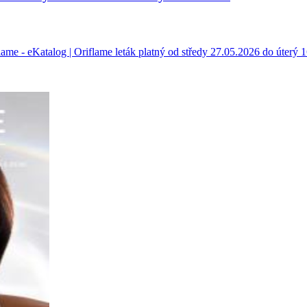
iflame - eKatalog | Oriflame leták platný od středy 27.05.2026 do úter