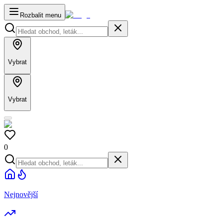
Rozbalit menu
Vybrat
Vybrat
0
Nejnovější