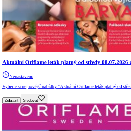
Aktuální Oriflame leták platný od středy 08.07.2026 
Nenastaveno
Vyberte si nejnovější nabídky "Aktuální Oriflame leták platný od s
Zobrazit
Sledovat