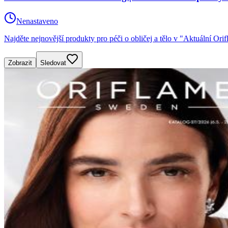
Nenastaveno
Najděte nejnovější produkty pro péči o obličej a tělo v "Aktuální Or
Zobrazit
Sledovat