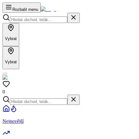
Rozbalit menu
Vybrat
Vybrat
0
Nejnovější