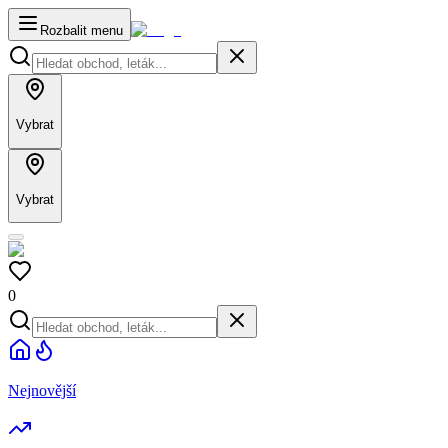
Rozbalit menu
Vybrat
Vybrat
0
Nejnovější