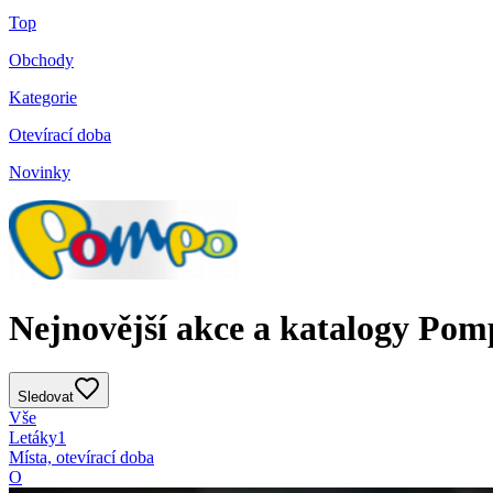
Top
Obchody
Kategorie
Otevírací doba
Novinky
Nejnovější akce a katalogy Pom
Sledovat
Vše
Letáky
1
Místa, otevírací doba
O