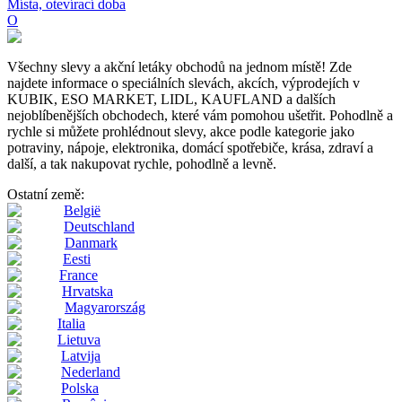
Místa, otevírací doba
O
Všechny slevy a akční letáky obchodů na jednom místě! Zde
najdete informace o speciálních slevách, akcích, výprodejích v
KUBIK, ESO MARKET, LIDL, KAUFLAND a dalších
nejoblíbenějších obchodech, které vám pomohou ušetřit. Pohodlně a
rychle si můžete prohlédnout slevy, akce podle kategorie jako
potraviny, nápoje, elektronika, domácí spotřebiče, krása, zdraví a
další, a tak nakupovat rychle, pohodlně a levně.
Ostatní země:
België
Deutschland
Danmark
Eesti
France
Hrvatska
Magyarország
Italia
Lietuva
Latvija
Nederland
Polska