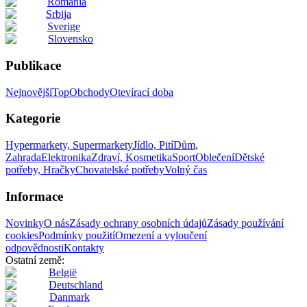
România
Srbija
Sverige
Slovensko
Publikace
Nejnovější
Top
Obchody
Otevírací doba
Kategorie
Hypermarkety, Supermarkety
Jídlo, Pití
Dům,
Zahrada
Elektronika
Zdraví, Kosmetika
Sport
Oblečení
Dětské
potřeby, Hračky
Chovatelské potřeby
Volný čas
Informace
Novinky
O nás
Zásady ochrany osobních údajů
Zásady používání
cookies
Podmínky použití
Omezení a vyloučení
odpovědnosti
Kontakty
Ostatní země:
België
Deutschland
Danmark