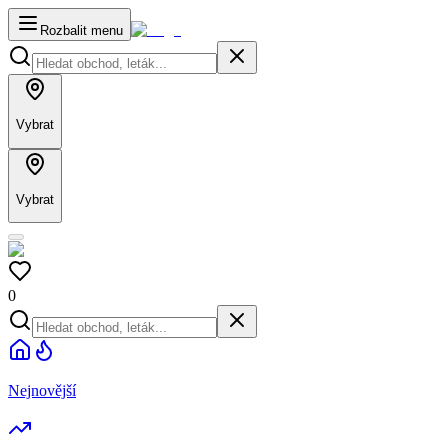
Rozbalit menu
Vybrat
Vybrat
0
Nejnovější