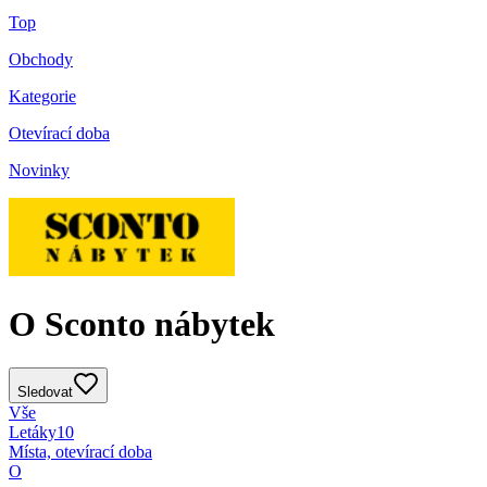
Top
Obchody
Kategorie
Otevírací doba
Novinky
O Sconto nábytek
Sledovat
Vše
Letáky
10
Místa, otevírací doba
O