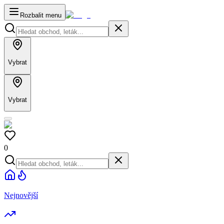
Rozbalit menu
Vybrat
Vybrat
0
Nejnovější