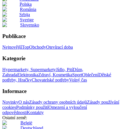
Polska
România
Srbija
Sverige
Slovensko
Publikace
Nejnovější
Top
Obchody
Otevírací doba
Kategorie
Hypermarkety, Supermarkety
Jídlo, Pití
Dům,
Zahrada
Elektronika
Zdraví, Kosmetika
Sport
Oblečení
Dětské
potřeby, Hračky
Chovatelské potřeby
Volný čas
Informace
Novinky
O nás
Zásady ochrany osobních údajů
Zásady používání
cookies
Podmínky použití
Omezení a vyloučení
odpovědnosti
Kontakty
Ostatní země:
België
Deutschland