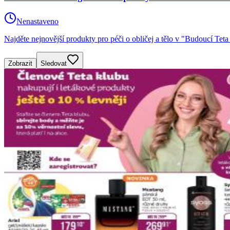
Nenastaveno
Najděte nejnovější produkty pro péči o obličej a tělo v "Budoucí Teta 
Zobrazit
Sledovat