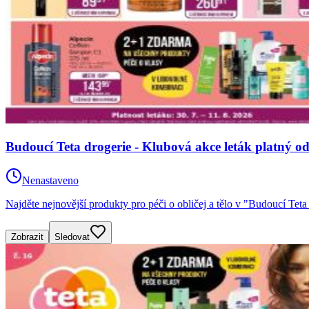
Budoucí Teta drogerie - Klubová akce leták platný od
Nenastaveno
Najděte nejnovější produkty pro péči o obličej a tělo v "Budoucí Teta
Zobrazit
Sledovat