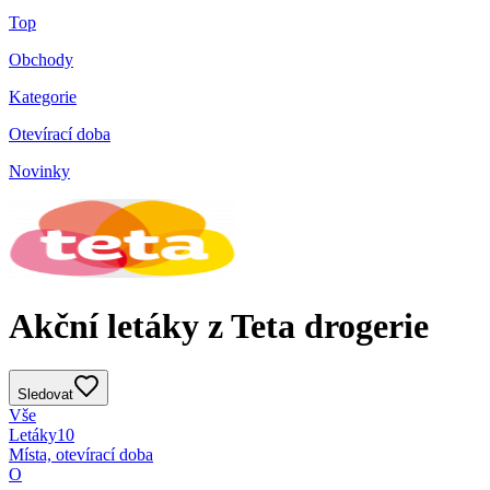
Top
Obchody
Kategorie
Otevírací doba
Novinky
Akční letáky z Teta drogerie
Sledovat
Vše
Letáky
10
Místa, otevírací doba
O