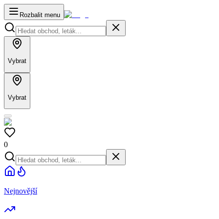
Rozbalit menu
Vybrat
Vybrat
0
Nejnovější