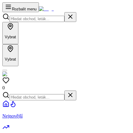
Rozbalit menu
Vybrat
Vybrat
0
Nejnovější