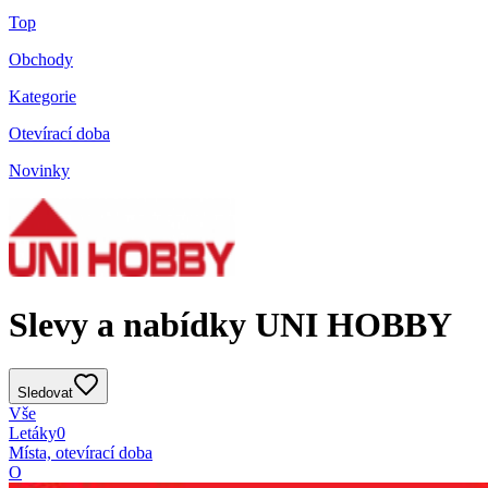
Top
Obchody
Kategorie
Otevírací doba
Novinky
Slevy a nabídky UNI HOBBY
Sledovat
Vše
Letáky
0
Místa, otevírací doba
O