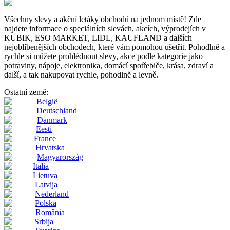
Všechny slevy a akční letáky obchodů na jednom místě! Zde
najdete informace o speciálních slevách, akcích, výprodejích v
KUBIK, ESO MARKET, LIDL, KAUFLAND a dalších
nejoblíbenějších obchodech, které vám pomohou ušetřit. Pohodlně a
rychle si můžete prohlédnout slevy, akce podle kategorie jako
potraviny, nápoje, elektronika, domácí spotřebiče, krása, zdraví a
další, a tak nakupovat rychle, pohodlně a levně.
Ostatní země:
België
Deutschland
Danmark
Eesti
France
Hrvatska
Magyarország
Italia
Lietuva
Latvija
Nederland
Polska
România
Srbija