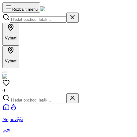
Rozbalit menu
Vybrat
Vybrat
0
Nejnovější