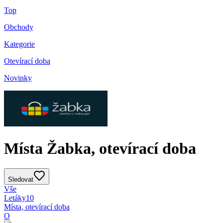
Top
Obchody
Kategorie
Otevírací doba
Novinky
Místa Žabka, otevírací doba
Sledovat
Vše
Letáky
10
Místa, otevírací doba
O