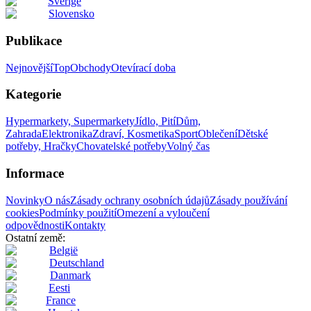
Sverige
Slovensko
Publikace
Nejnovější
Top
Obchody
Otevírací doba
Kategorie
Hypermarkety, Supermarkety
Jídlo, Pití
Dům,
Zahrada
Elektronika
Zdraví, Kosmetika
Sport
Oblečení
Dětské
potřeby, Hračky
Chovatelské potřeby
Volný čas
Informace
Novinky
O nás
Zásady ochrany osobních údajů
Zásady používání
cookies
Podmínky použití
Omezení a vyloučení
odpovědnosti
Kontakty
Ostatní země:
België
Deutschland
Danmark
Eesti
France