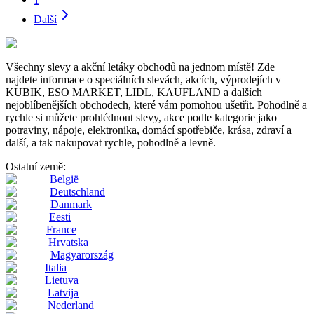
Další
Všechny slevy a akční letáky obchodů na jednom místě! Zde
najdete informace o speciálních slevách, akcích, výprodejích v
KUBIK, ESO MARKET, LIDL, KAUFLAND a dalších
nejoblíbenějších obchodech, které vám pomohou ušetřit. Pohodlně a
rychle si můžete prohlédnout slevy, akce podle kategorie jako
potraviny, nápoje, elektronika, domácí spotřebiče, krása, zdraví a
další, a tak nakupovat rychle, pohodlně a levně.
Ostatní země:
België
Deutschland
Danmark
Eesti
France
Hrvatska
Magyarország
Italia
Lietuva
Latvija
Nederland