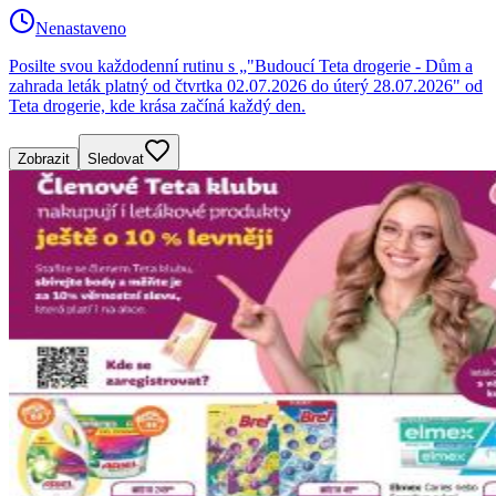
Nenastaveno
Posilte svou každodenní rutinu s „"Budoucí Teta drogerie - Dům a
zahrada leták platný od čtvrtka 02.07.2026 do úterý 28.07.2026" od
Teta drogerie, kde krása začíná každý den.
Zobrazit
Sledovat