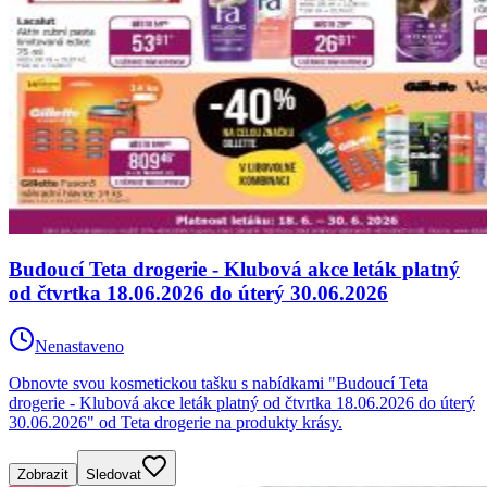
Budoucí Teta drogerie - Klubová akce leták platný
od čtvrtka 18.06.2026 do úterý 30.06.2026
Nenastaveno
Obnovte svou kosmetickou tašku s nabídkami "Budoucí Teta
drogerie - Klubová akce leták platný od čtvrtka 18.06.2026 do úterý
30.06.2026" od Teta drogerie na produkty krásy.
Zobrazit
Sledovat