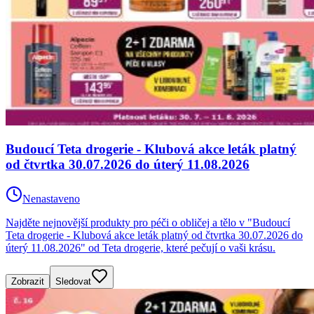
Budoucí Teta drogerie - Klubová akce leták platný
od čtvrtka 30.07.2026 do úterý 11.08.2026
Nenastaveno
Najděte nejnovější produkty pro péči o obličej a tělo v "Budoucí
Teta drogerie - Klubová akce leták platný od čtvrtka 30.07.2026 do
úterý 11.08.2026" od Teta drogerie, které pečují o vaši krásu.
Zobrazit
Sledovat