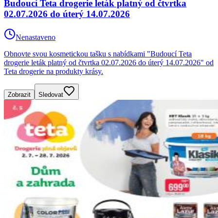
Budoucí Teta drogerie leták platný od čtvrtka
02.07.2026 do úterý 14.07.2026
Nenastaveno
Obnovte svou kosmetickou tašku s nabídkami "Budoucí Teta
drogerie leták platný od čtvrtka 02.07.2026 do úterý 14.07.2026" od
Teta drogerie na produkty krásy.
Zobrazit
Sledovat