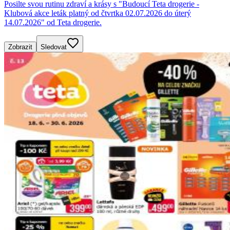
Posilte svou rutinu zdraví a krásy s "Budoucí Teta drogerie -
Klubová akce leták platný od čtvrtka 02.07.2026 do úterý
14.07.2026" od Teta drogerie.
Zobrazit
Sledovat