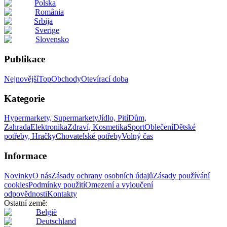
Polska
România
Srbija
Sverige
Slovensko
Publikace
Nejnovější
Top
Obchody
Otevírací doba
Kategorie
Hypermarkety, Supermarkety
Jídlo, Pití
Dům,
Zahrada
Elektronika
Zdraví, Kosmetika
Sport
Oblečení
Dětské
potřeby, Hračky
Chovatelské potřeby
Volný čas
Informace
Novinky
O nás
Zásady ochrany osobních údajů
Zásady používání
cookies
Podmínky použití
Omezení a vyloučení
odpovědnosti
Kontakty
Ostatní země:
België
Deutschland