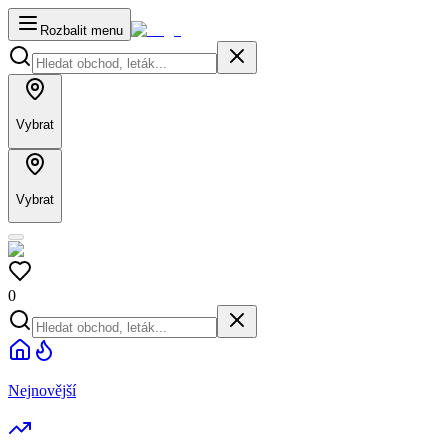
Rozbalit menu
Vybrat
Vybrat
0
Nejnovější