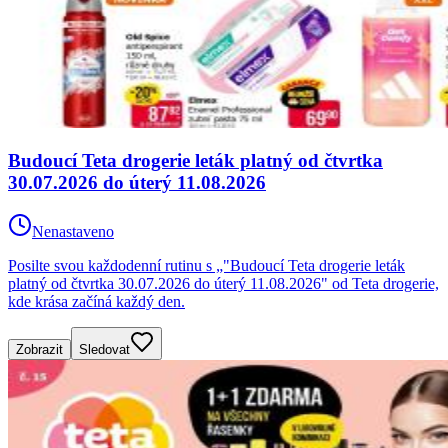
Budoucí Teta drogerie leták platný od čtvrtka
30.07.2026 do úterý 11.08.2026
Nenastaveno
Posilte svou každodenní rutinu s „"Budoucí Teta drogerie leták
platný od čtvrtka 30.07.2026 do úterý 11.08.2026" od Teta drogerie,
kde krása začíná každý den.
Zobrazit
Sledovat