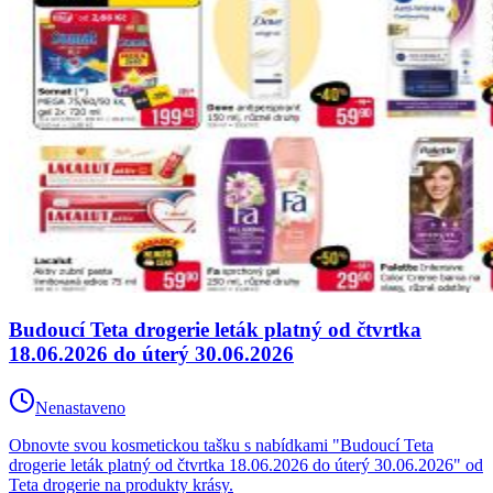
Budoucí Teta drogerie leták platný od čtvrtka
18.06.2026 do úterý 30.06.2026
Nenastaveno
Obnovte svou kosmetickou tašku s nabídkami "Budoucí Teta
drogerie leták platný od čtvrtka 18.06.2026 do úterý 30.06.2026" od
Teta drogerie na produkty krásy.