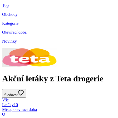
Top
Obchody
Kategorie
Otevírací doba
Novinky
Akční letáky z Teta drogerie
Sledovat
Vše
Letáky
10
Místa, otevírací doba
O