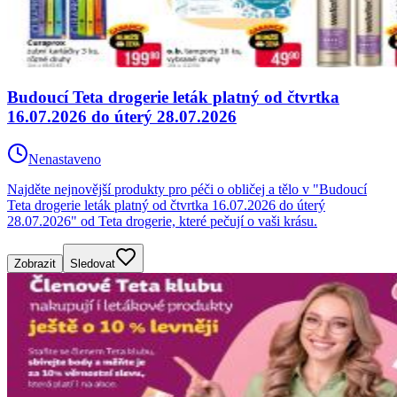
Budoucí Teta drogerie leták platný od čtvrtka
16.07.2026 do úterý 28.07.2026
Nenastaveno
Najděte nejnovější produkty pro péči o obličej a tělo v "Budoucí
Teta drogerie leták platný od čtvrtka 16.07.2026 do úterý
28.07.2026" od Teta drogerie, které pečují o vaši krásu.
Zobrazit
Sledovat